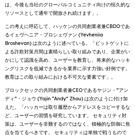
は、今後も当社のグローバルコミュニティ向けの恒久的な
リソースとして通年で開放され続けます」。
この考えに呼応して、ハッケンの共同創業者兼CBDOであ
るイェヴヘニア・ブロシェヴァン (Yevheniia
Broshevan) は次のように述べている。「ビットゲットに
よる詐欺対策月間は素晴らしい取り組みであり、企業がい
かにして認識を高め、ユーザーを教育し、将来的なハッキ
ングリスクを低減できるかを業界に示す力強い好例です。
教育はこの取り組みにおける不可欠な要素です」。
ブロックセックの共同創業者兼CEOであるヤジン・“アン
ディ”・ジョウ (Yajin “Andy” Zhou) は次のように付け加
えた。「ハッカーは取引履歴からアドレスをコピーするな
ど、ユーザーの習慣を研究しています。 セキュリティ対
策は、ユーザーを非難するのではなく、積極的な防御に焦
点を当てるべきです。 セキュリティは単独で戦うもので