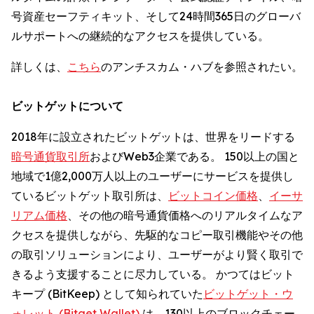
号資産セーフティキット、そして24時間365日のグローバ
ルサポートへの継続的なアクセスを提供している。
詳しくは、
こちら
のアンチスカム・ハブを参照されたい。
ビットゲットについて
2018年に設立されたビットゲットは、世界をリードする
暗号通貨取引所
およびWeb3企業である。 150以上の国と
地域で1億2,000万人以上のユーザーにサービスを提供し
ているビットゲット取引所は、
ビットコイン価格
、
イーサ
リアム価格
、その他の暗号通貨価格へのリアルタイムなア
クセスを提供しながら、先駆的なコピー取引機能やその他
の取引ソリューションにより、ユーザーがより賢く取引で
きるよう支援することに尽力している。 かつてはビット
キープ (BitKeep) として知られていた
ビットゲット・ウ
ォレット (Bitget Wallet)
は、130以上のブロックチェー