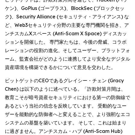
ケン)、GoPlus (ゴープラス)、BlockSec (ブロックセッ
ク)、Security Alliance (セキュリティ・アライアンス) な
ど、Web3セキュリティ分野の主要な専門機関を招き、ア
ンチスカムXスペース (Anti-Scam X Space) ディスカッ
ションを開催した。 専門家たちは、今後の脅威、コラボ
レーションの役割の進化、そしてユーザー、プラットフォ
ーム、監査会社がどのように連携してより安全なデジタル
資産環境を構築できるかについて意見を交わした。
ビットゲットのCEOであるグレイシー・チェン (Gracy
Chen) は以下のように述べている。「詐欺対策月間は、
教育こそが暗号資産セキュリティにおける第一の防御線で
あるという当社の信念を反映しています。 受動的なユー
ザーを能動的な防御者へと変えることで、より強靭なエコ
システムの基盤を築いています。 そして、これは始まり
に過ぎません。アンチスカム・ハブ (Anti-Scam Hub)