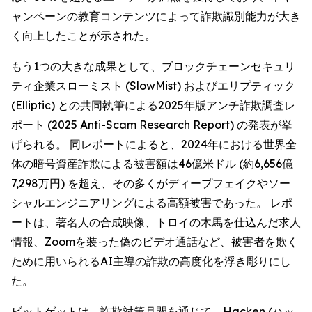
ャンペーンの教育コンテンツによって詐欺識別能力が大き
く向上したことが示された。
もう1つの大きな成果として、ブロックチェーンセキュリ
ティ企業スローミスト (SlowMist) およびエリプティック
(Elliptic) との共同執筆による2025年版アンチ詐欺調査レ
ポート (2025 Anti-Scam Research Report) の発表が挙
げられる。 同レポートによると、2024年における世界全
体の暗号資産詐欺による被害額は46億米ドル (約6,656億
7,298万円) を超え、その多くがディープフェイクやソー
シャルエンジニアリングによる高額被害であった。 レポ
ートは、著名人の合成映像、トロイの木馬を仕込んだ求人
情報、Zoomを装った偽のビデオ通話など、被害者を欺く
ために用いられるAI主導の詐欺の高度化を浮き彫りにし
た。
ビットゲットは、詐欺対策月間を通じて、Hacken (ハッ