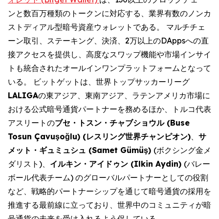
ンと数百万種類のトークンに対応する、業界有数のノンカ
ストディアル型暗号資産ウォレットである。 マルチチェ
ーン取引、ステーキング、決済、2万以上のDAppsへの直
接アクセスを提供し、高度なスワップ機能や市場インサイ
トも統合されたオールインワンプラットフォームとなって
いる。 ビットゲットは、世界トップサッカーリーグ
LALIGA
の東アジア、東南アジア、ラテンアメリカ市場に
おける公式暗号通貨パートナーを務めるほか、トルコ代表
アスリートの
ブセ・トスン・チャブショウル
(Buse
Tosun Çavuşo
ğ
lu) (
レスリング世界チャンピオン
)
、
サ
メット・ギュミュシュ
(Samet Gümüş)
(ボクシング金メ
ダリスト)、
イルキン・アイドゥン
(Ilkin Aydin)
(バレー
ボール代表チーム) のグローバルパートナーとしての役割
など、戦略的パートナーシップを通じて暗号通貨の採用を
推進する最前線に立っており、世界中のコミュニティが暗
号通貨の未来を受け入れるよう促している。