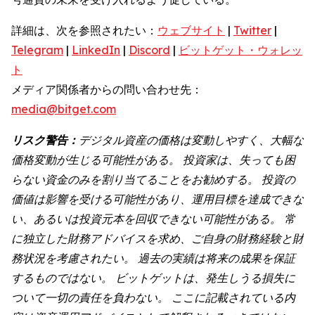
詳細は、次を参照されたい：
ウェブサイト
|
Twitter
|
Telegram
|
LinkedIn
|
Discord
|
ビットゲット・ウォレッ
ト
メディア関係者からの問い合わせ先：
media@bitget.com
リスク警告：
デジタル資産の価格は変動しやすく、大幅な
価格変動が生じる可能性がある。
投資家は、失っても困
らない資金のみを割り当てることをお勧めする。
投資の
価値は影響を受ける可能性があり、運用目標を達成できな
い、あるいは投資元本を回収できない可能性がある。
常
に独立した財務アドバイスを求め、ご自身の財務経験と財
務状況を考慮されたい。
過去の実績は将来の成果を保証
するものではない。
ビットゲットは、発生しうる損失に
ついて一切の責任を負わない。
ここに記載されている内