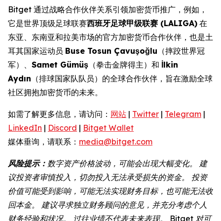
Bitget 通过战略合作伙伴关系引领加密货币推广，例如，
它是世界顶级足球联赛
西班牙足球甲级联赛
(LALIGA)
在
东亚、东南亚和拉美市场的官方加密货币合作伙伴，也是土
耳其国家运动员
Buse Tosun Çavuşoğlu
（摔跤世界冠
军）、
Samet Gümüş
（拳击金牌得主）和
İlkin
Aydın
（排球国家队队员）的全球合作伙伴，旨在激励全球
社区拥抱加密货币的未来。
如需了解更多信息，请访问：
网站
|
Twitter
|
Telegram
|
LinkedIn
|
Discord
|
Bitget Wallet
媒体垂询，请联系：
media@bitget.com
风险提示：
数字资产价格波动，可能会出现大幅变化。
建
议投资者审慎投入，切勿投入无法承受损失的资金。
投资
价值可能受到影响，可能无法实现财务目标，也可能无法收
回本金。
建议寻求独立财务顾问的意见，并充分考虑个人
财务经验和状况。
过往业绩不代表未来表现。
Bitget
对可