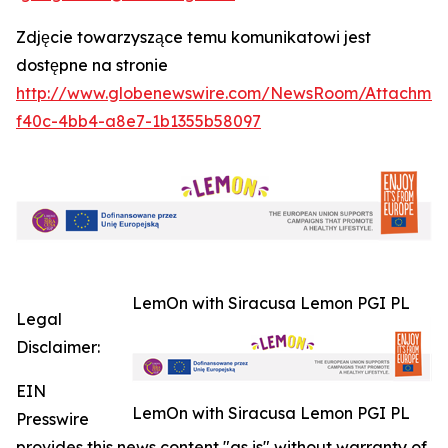
Zdjęcie towarzyszące temu komunikatowi jest
dostępne na stronie
http://www.globenewswire.com/NewsRoom/Attachmen
f40c-4bb4-a8e7-1b1355b58097
LemOn with Siracusa Lemon PGI PL
Legal
Disclaimer:
EIN
LemOn with Siracusa Lemon PGI PL
Presswire
provides this news content "as is" without warranty of