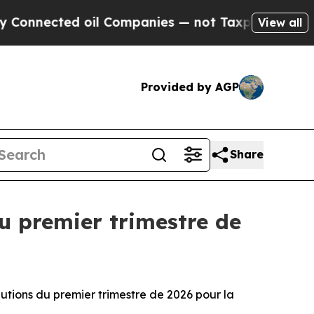
nected oil Companies — not Taxpayers — the Chanc
View all
Provided by AGP
Share
u premier trimestre de
tions du premier trimestre de 2026 pour la