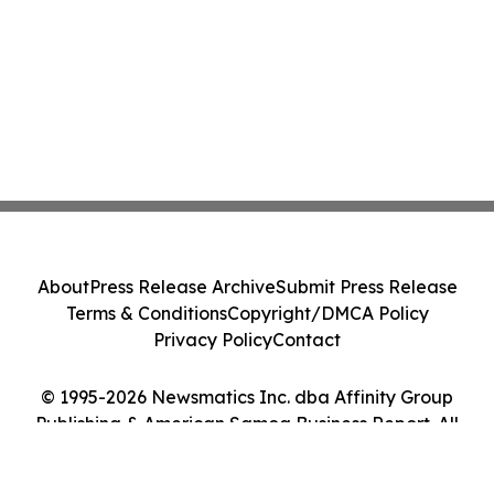
About
Press Release Archive
Submit Press Release
Terms & Conditions
Copyright/DMCA Policy
Privacy Policy
Contact
© 1995-2026 Newsmatics Inc. dba Affinity Group
Publishing & American Samoa Business Report. All
Rights Reserved.