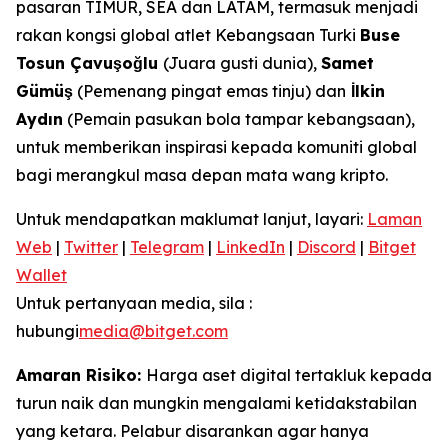
pasaran TIMUR, SEA dan LATAM, termasuk menjadi
rakan kongsi global atlet Kebangsaan Turki
Buse
Tosun Çavuşoğlu
(Juara gusti dunia),
Samet
Gümüş
(Pemenang pingat emas tinju) dan
İlkin
Aydın
(Pemain pasukan bola tampar kebangsaan),
untuk memberikan inspirasi kepada komuniti global
bagi merangkul masa depan mata wang kripto.
Untuk mendapatkan maklumat lanjut, layari:
Laman
Web
|
Twitter
|
Telegram
|
LinkedIn
|
Discord
|
Bitget
Wallet
Untuk pertanyaan media, sila :
hubungi
media@bitget.com
Amaran Risiko:
Harga aset digital tertakluk kepada
turun naik dan mungkin mengalami ketidakstabilan
yang ketara. Pelabur disarankan agar hanya