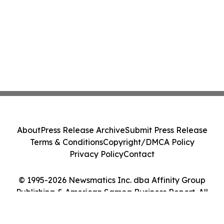
About
Press Release Archive
Submit Press Release
Terms & Conditions
Copyright/DMCA Policy
Privacy Policy
Contact
© 1995-2026 Newsmatics Inc. dba Affinity Group
Publishing & American Samoa Business Report. All
Rights Reserved.