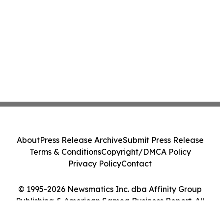
About
Press Release Archive
Submit Press Release
Terms & Conditions
Copyright/DMCA Policy
Privacy Policy
Contact
© 1995-2026 Newsmatics Inc. dba Affinity Group
Publishing & American Samoa Business Report. All
Rights Reserved.