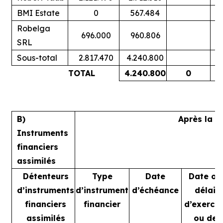
BMI Estate
0
567.484
Robelga
696.000
960.806
SRL
Sous-total
2.817.470
4.240.800
TOTAL
4.240.800
0
B)
Après la t
Instruments
financiers
assimilés
Détenteurs
Type
Date
Date ou
d’instruments
d’instrument
d’échéance
délai
financiers
financier
d’exercic
assimilés
ou de