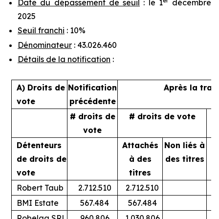
er
Date du dépassement de seuil
: le 1
décembre
2025
Seuil franchi
: 10%
Dénominateur
: 43.026.460
Détails de la notification
:
A) Droits de
Notification
Après la tran
vote
précédente
# droits de
# droits de vote
%
vote
Détenteurs
Attachés
Non liés à
A
de droits de
à des
des titres
vote
titres
Robert Taub
2.712.510
2.712.510
BMI Estate
567.484
567.484
Robelga SRL
960.806
1.030.806