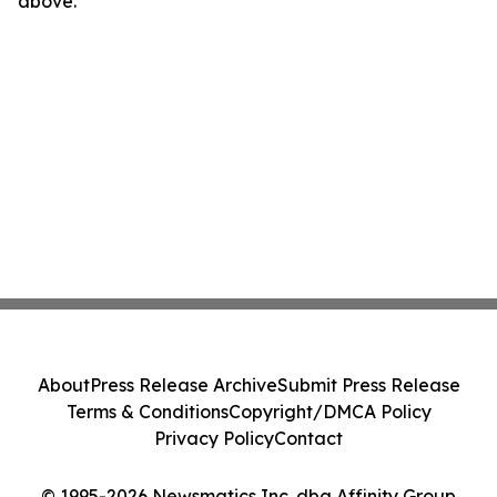
above.
About
Press Release Archive
Submit Press Release
Terms & Conditions
Copyright/DMCA Policy
Privacy Policy
Contact
© 1995-2026 Newsmatics Inc. dba Affinity Group