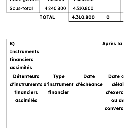
Sous-total
4.240.800
4.310.800
TOTAL
4.310.800
0
B)
Après la t
Instruments
financiers
assimilés
Détenteurs
Type
Date
Date ou
d’instruments
d’instrument
d’échéance
délai
financiers
financier
d’exercic
assimilés
ou de
conversi