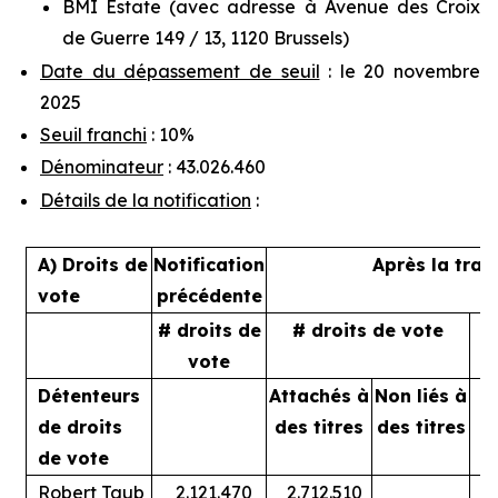
BMI Estate (avec adresse à Avenue des Croix
de Guerre 149 / 13, 1120 Brussels)
Date du dépassement de seuil
: le 20 novembre
2025
Seuil franchi
: 10%
Dénominateur
: 43.026.460
Détails de la notification
:
A) Droits de
Notification
Après la tran
vote
précédente
# droits de
# droits de vote
%
vote
Détenteurs
Attachés à
Non liés à
A
de droits
des titres
des titres
de vote
Robert Taub
2.121.470
2.712.510