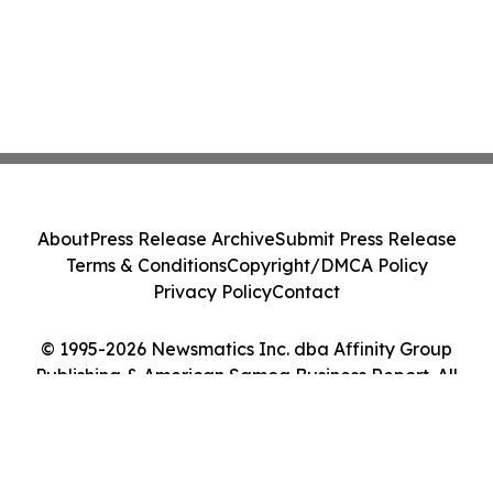
About
Press Release Archive
Submit Press Release
Terms & Conditions
Copyright/DMCA Policy
Privacy Policy
Contact
© 1995-2026 Newsmatics Inc. dba Affinity Group
Publishing & American Samoa Business Report. All
Rights Reserved.
Cookie Settings / Your Privacy Choices