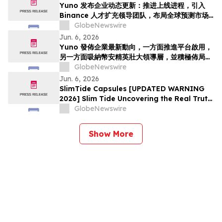
รณ์ทั่วโล…
Yuno 发布企业动态更新：推进上线进程，引入
Binance 人才扩充领导团队，布局全球预测市场
增长
GlobeNewswire
Jun. 6, 2026
Yuno 發佈企業最新動向，一方面推進平台啟用，
另一方面吸納幣安精英壯大領導層，並積極佈局全
球預測市場增長
GlobeNewswire
Jun. 6, 2026
SlimTide Capsules [UPDATED WARNING
2026] Slim Tide Uncovering the Real Truth
Behind the Trending Weight Loss
GlobeNewswire
Supplement
Show More