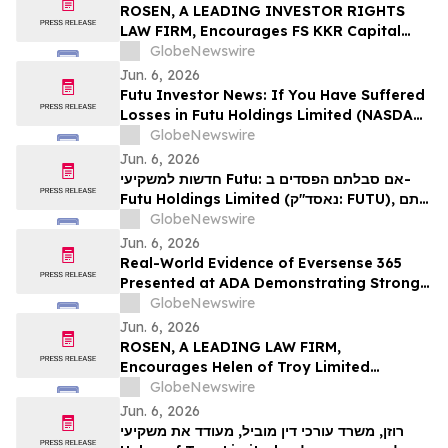
Action - BMI
ROSEN, A LEADING INVESTOR RIGHTS
LAW FIRM, Encourages FS KKR Capital
Corp. Investors to Secure Counsel Before
GlobeNewswire
Important Deadline in Securities Class
Jun. 6, 2026
Action – FSK
Futu Investor News: If You Have Suffered
Losses in Futu Holdings Limited (NASDAQ:
FUTU), You Are Encouraged to Contact
GlobeNewswire
The Rosen Law Firm About Your Rights
Jun. 6, 2026
חדשות למשקיעי Futu: אם סבלתם הפסדים ב-
Futu Holdings Limited (נאסד"ק: FUTU), אתם
מוזמנים ליצור קשר עם משרד רוזן עורכי דין בנוגע
GlobeNewswire
לזכויותיכם.
Jun. 6, 2026
Real-World Evidence of Eversense 365
Presented at ADA Demonstrating Strong
Performance and Patient Impact in Both
GlobeNewswire
Open and Closed Loop Systems
Jun. 6, 2026
ROSEN, A LEADING LAW FIRM,
Encourages Helen of Troy Limited
Investors to Secure Counsel Before
GlobeNewswire
Important Deadline in Securities Class
Jun. 6, 2026
Action – HELE
רוזן, משרד עורכי דין מוביל, מעודד את משקיעי