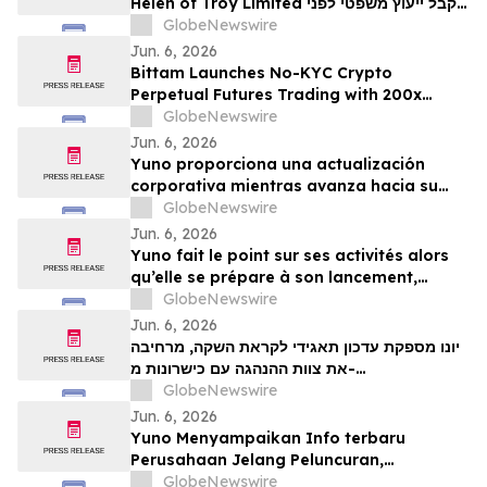
Helen of Troy Limited לקבל ייעוץ משפטי לפני
המועד האחרון החשוב בתביעה ייצוגית בניירות
GlobeNewswire
ערך – HELE
Jun. 6, 2026
Bittam Launches No-KYC Crypto
Perpetual Futures Trading with 200x
Leverage and ＄100 Deposit Bonus
GlobeNewswire
Jun. 6, 2026
Yuno proporciona una actualización
corporativa mientras avanza hacia su
lanzamiento, amplía su equipo directivo
GlobeNewswire
con talento proveniente de Binance y se
Jun. 6, 2026
posiciona para el crecimiento global de
Yuno fait le point sur ses activités alors
los mercados de predicción
qu’elle se prépare à son lancement,
enrichit son équipe de direction de
GlobeNewswire
talents issus de Binance et se positionne
Jun. 6, 2026
pour tirer parti de l’essor mondial du
יונו מספקת עדכון תאגידי לקראת השקה, מרחיבה
marché prédictifs
את צוות ההנהגה עם כישרונות מ-
GlobeNewswire
Binanceוממקמת עמדות לצמיחת שוק חיזוי עולמי
Jun. 6, 2026
Yuno Menyampaikan Info terbaru
Perusahaan Jelang Peluncuran,
Memperluas Tim Pemimpin dengan
GlobeNewswire