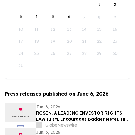
1
2
3
4
5
6
7
8
9
10
11
12
13
14
15
16
17
18
19
20
21
22
23
24
25
26
27
28
29
30
31
Press releases published on June 6, 2026
Jun. 6, 2026
ROSEN, A LEADING INVESTOR RIGHTS
LAW FIRM, Encourages Badger Meter, Inc.
Investors to Secure Counsel Before
GlobeNewswire
Important Deadline in Securities Class
Jun. 6, 2026