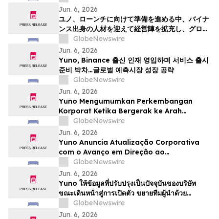
Talenta dari Binance, dan Bersiap
Jun. 6, 2026
Mendorong Pertumbuhan Pasar Prediksi
ユノ、ローンチに向けて準備を進める中、バイナ
Global
ンス出身の人材を迎えて経営陣を拡充し、グロー
バルな予測市場の成長に向けた体制を整える
GlobeNewswire
Jun. 6, 2026
Yuno, Binance 출신 인재 영입하며 서비스 출시
준비 박차…글로벌 예측시장 성장 공략
GlobeNewswire
Jun. 6, 2026
Yuno Mengumumkan Perkembangan
Korporat Ketika Bergerak ke Arah
Pelancaran, Memperkukuhkan Pasukan
GlobeNewswire
Kepimpinan dengan Bakat dari Binance
Jun. 6, 2026
dan Bersedia untuk Pertumbuhan
Yuno Anuncia Atualização Corporativa
Pasaran Ramalan Global
com o Avanço em Direção ao
Lançamento, Expande a Equipe de
GlobeNewswire
Liderança com Talentos da Binance, e Se
Jun. 6, 2026
Posiciona para o Crescimento do
Yuno ให้ข้อมูลที่ปรับปรุงเป็นปัจจุบันของบริษัท
Mercado Global de Previsões
ขณะเดินหน้าสู่การเปิดตัว ขยายทีมผู้นำด้วย
บุคลากรที่มีความสามารถจาก Binance และวาง
GlobeNewswire
ตำแหน่งเพื่อรองรับการเติบโตของตลาดการคาดกา
Jun. 6, 2026